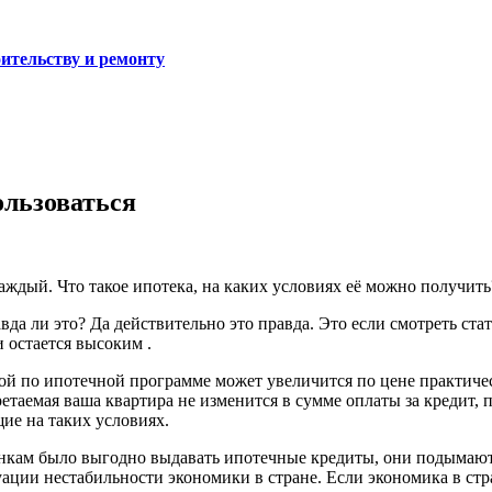
тельству и ремонту
ользоваться
аждый. Что такое ипотека, на каких условиях её можно получит
да ли это? Да действительно это правда. Это если смотреть ста
 остается высоким .
ой по ипотечной программе может увеличится по цене практичес
бретаемая ваша квартира не изменится в сумме оплаты за кредит
ие на таких условиях.
банкам было выгодно выдавать ипотечные кредиты, они подымаю
уации нестабильности экономики в стране. Если экономика в стр