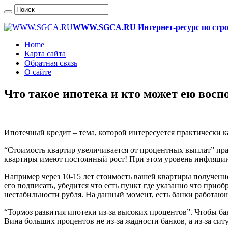
WWW.SGCA.RU Интернет-ресурс по строи
Home
Карта сайта
Обратная связь
О сайте
Что такое ипотека и кто может ею восп
Ипотечный кредит – тема, которой интересуется практически к
“Стоимость квартир увеличивается от процентных выплат” прав
квартиры имеют постоянный рост! При этом уровень инфляции
Например через 10-15 лет стоимость вашей квартиры полученн
его подписать, убедится что есть пункт где указанно что прио
нестабильности рубля. На данный момент, есть банки работающ
“Тормоз развития ипотеки из-за высоких процентов”. Чтобы 
Вина больших процентов не из-за жадности банков, а из-за сит