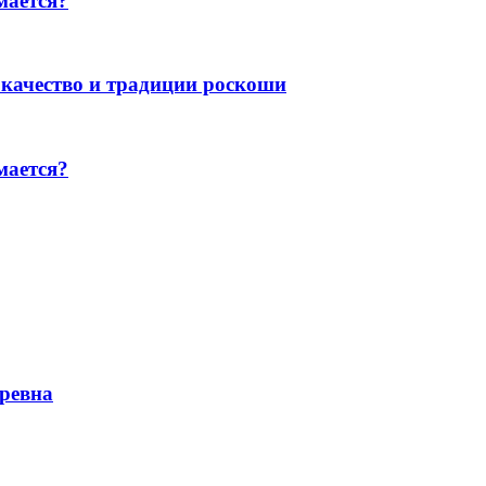
мается?
, качество и традиции роскоши
мается?
бревна