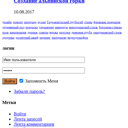
Создание альпийской горки
10.08.2017
дизайн
ремонт
интерьер
кухня
Гидравлический трубогиб
стены
флоковые покрытия
деревянный пол
покраска
украшения
аквариум
викторианский стиль
бетонная стяжка
пола
канализация
дренаж
советы
врезка
потолок
дымовая труба
cкандинавский стиль
здоровье
роллетный шкаф
паркинг
материалы
видеодомофон
логин
Запомнить Меня
Забыли пароль?
Метки
Войти
Лента записей
Лента комментариев