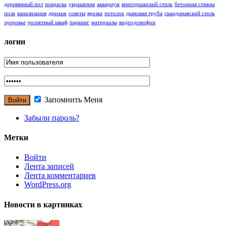
деревянный пол
покраска
украшения
аквариум
викторианский стиль
бетонная стяжка
пола
канализация
дренаж
советы
врезка
потолок
дымовая труба
cкандинавский стиль
здоровье
роллетный шкаф
паркинг
материалы
видеодомофон
логин
Запомнить Меня
Забыли пароль?
Метки
Войти
Лента записей
Лента комментариев
WordPress.org
Новости в картинках